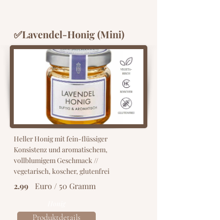
✅Lavendel-Honig (Mini)
Heller Honig mit fein-flüssiger
Konsistenz und aromatischem,
vollblumigem Geschmack //
vegetarisch, koscher, glutenfrei
2.99
Euro / 50 Gramm
Honig
Produktdetails