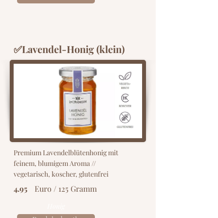
✅Lavendel-Honig (klein)
Premium Lavendelblütenhonig mit
feinem, blumigem Aroma //
vegetarisch, koscher, glutenfrei
4.95
Euro / 125 Gramm
Honig