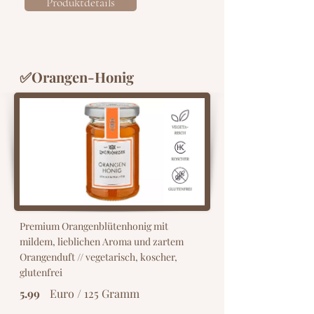
Produktdetails
✅Orangen-Honig
Premium Orangenblütenhonig mit
mildem, lieblichen Aroma und zartem
Orangenduft // vegetarisch, koscher,
glutenfrei
5.99
Euro / 125 Gramm