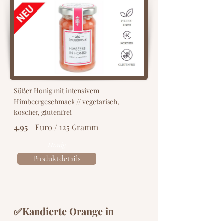
Süßer Honig mit intensivem
Himbeergeschmack // vegetarisch,
koscher, glutenfrei
4.95
Euro / 125 Gramm
Honig
Produktdetails
✅Kandierte Orange in