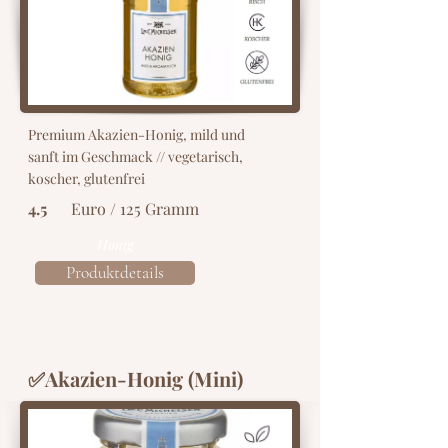
Premium Akazien-Honig, mild und
sanft im Geschmack // vegetarisch,
koscher, glutenfrei
4.5
Euro / 125 Gramm
Honig
Produktdetails
✅Akazien-Honig (Mini)