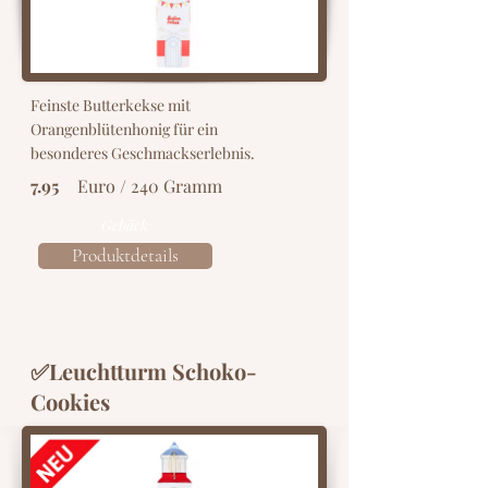
Feinste Butterkekse mit
Orangenblütenhonig für ein
besonderes Geschmackserlebnis.
7.95
Euro / 240 Gramm
Gebäck
Produktdetails
✅Leuchtturm Schoko-
Cookies