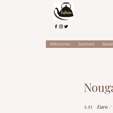
Willkommen
Sortiment
Bestel
Nouga
5.35
Euro /