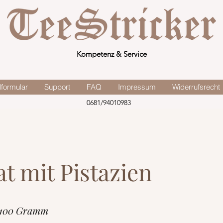
Kompetenz & Service
lformular
Support
FAQ
Impressum
Widerrufsrecht
0681/94010983
t mit Pistazien
 100 Gramm