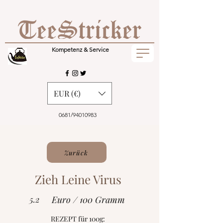
Kompetenz & Service
EUR (€)
0681/94010983
Zurück
Zieh Leine Virus
5.2
Euro / 100 Gramm
REZEPT für 100g: