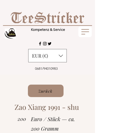
Kompetenz & Service
EUR (€)
0681/94010983
Zurück
Zao Xiang 1991 - shu
200
Euro / Stück — ca.
200 Gramm