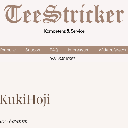
Kompetenz & Service
lformular
Support
FAQ
Impressum
Widerrufsrecht
0681/94010983
KukiHoji
 100 Gramm