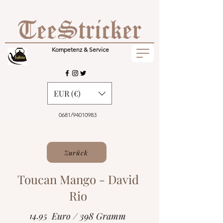
Kompetenz & Service
EUR (€)
0681/94010983
Zurück
Toucan Mango - David
Rio
14.95
Euro / 398 Gramm