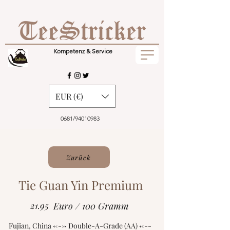
Kompetenz & Service
EUR (€)
0681/94010983
Zurück
Tie Guan Yin Premium
21.95
Euro / 100 Gramm
Fujian, China <---> Double-A-Grade (AA) <---