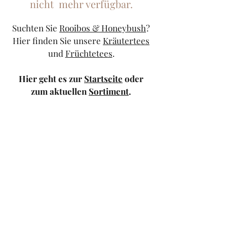
nicht mehr verfügbar.
Suchten Sie
Rooibos & Honeybush
?
Hier finden Sie unsere
Kräutertees
und
Früchtetees
.
Hier geht es zur
Startseite
oder
zum aktuellen
Sortiment
.
Sollten Sie weiterhin Probleme
haben, kontaktieren Sie uns doch
bitte über unser
Kontaktformular
oder schicken Sie uns eine
Mail
.
TeeStricker
teestricker@googlemail.com
—
0681/94010983
Trierer Str.1 66111
Saarbrücken — Europa-