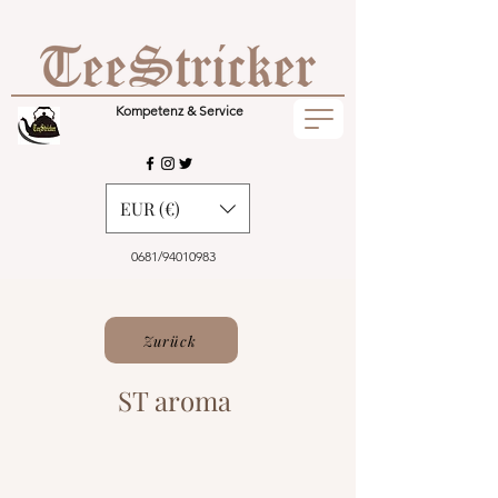
Kompetenz & Service
EUR (€)
0681/94010983
Zurück
ST aroma