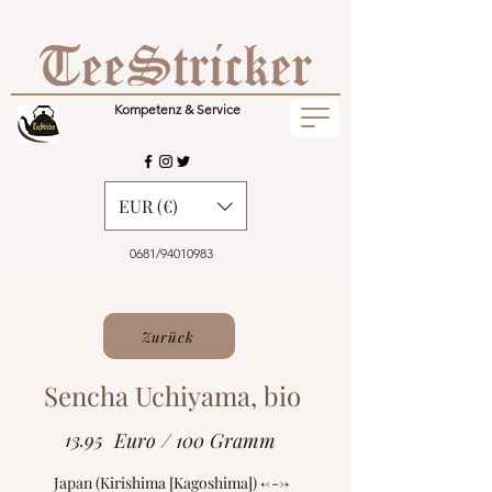
Kompetenz & Service
EUR (€)
0681/94010983
Zurück
Sencha Uchiyama, bio
13.95
Euro / 100 Gramm
Japan (Kirishima [Kagoshima]) <--->