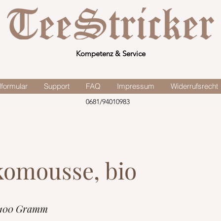
Kompetenz & Service
lformular
Support
FAQ
Impressum
Widerrufsrecht
0681/94010983
omousse, bio
 100 Gramm