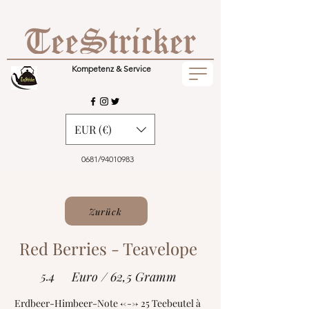
Kompetenz & Service
EUR (€)
0681/94010983
Zurück
Red Berries - Teavelope
5.4
Euro / 62,5 Gramm
Erdbeer-Himbeer-Note <---> 25 Teebeutel à