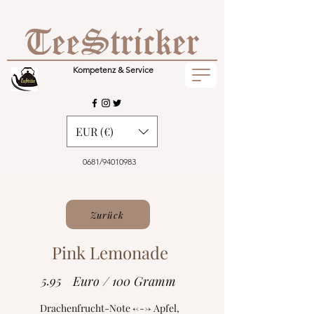
Kompetenz & Service
EUR (€)
0681/94010983
Zurück
Pink Lemonade
5.95
Euro / 100 Gramm
Drachenfrucht-Note <---> Apfel,