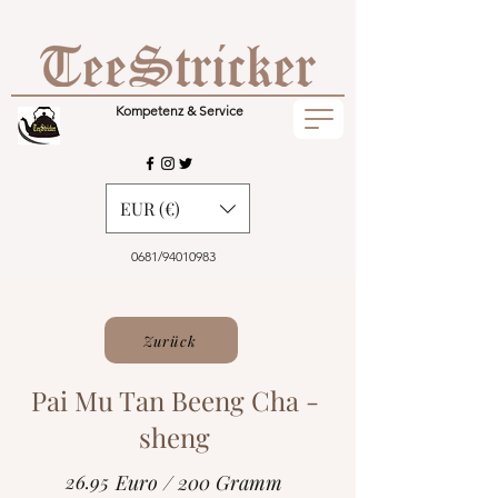
Kompetenz & Service
EUR (€)
0681/94010983
Zurück
Pai Mu Tan Beeng Cha -
sheng
26.95
Euro / 200 Gramm