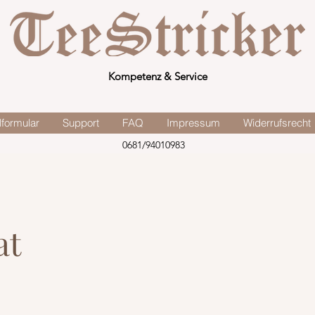
Kompetenz & Service
lformular
Support
FAQ
Impressum
Widerrufsrecht
0681/94010983
at