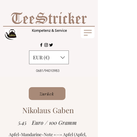
Kompetenz & Service
EUR (€)
0681/94010983
Zurück
Nikolaus Gaben
5.45
Euro / 100 Gramm
Apfel-Mandarine-Note <---> Apfel (Apfel,