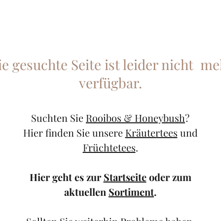
ie gesuchte Seite ist leider nicht me
verfügbar.
Suchten Sie
Rooibos & Honeybush
?
Hier finden Sie unsere
Kräutertees
und
Früchtetees
.
Hier geht es zur
Startseite
oder zum
aktuellen
Sortiment
.