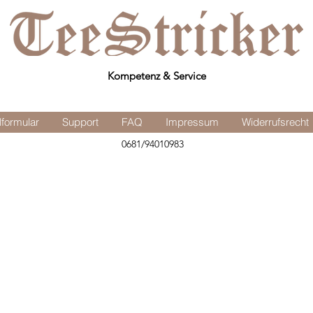
Kompetenz & Service
lformular
Support
FAQ
Impressum
Widerrufsrecht
0681/94010983