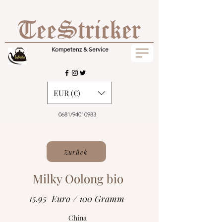
Kompetenz & Service
EUR (€)
0681/94010983
Zurück
Milky Oolong bio
15.95
Euro / 100 Gramm
China