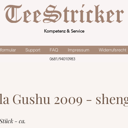
Kompetenz & Service
lformular
Support
FAQ
Impressum
Widerrufsrecht
0681/94010983
a Gushu 2009 - shen
Stück - ca.