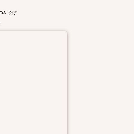
ca. 357
m