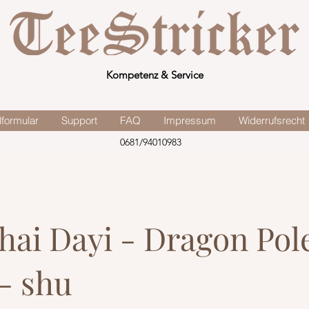
Kompetenz & Service
lformular
Support
FAQ
Impressum
Widerrufsrecht
0681/94010983
ai Dayi - Dragon Pol
- shu