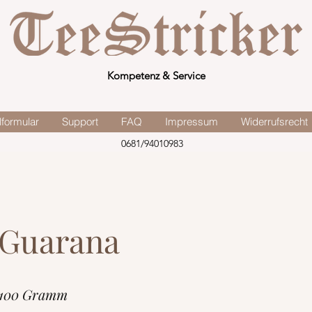
Kompetenz & Service
lformular
Support
FAQ
Impressum
Widerrufsrecht
0681/94010983
 Guarana
 100 Gramm