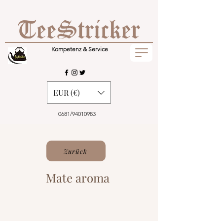
Kompetenz & Service
EUR (€)
0681/94010983
Zurück
Mate aroma