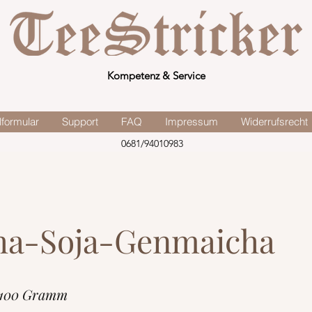
Kompetenz & Service
lformular
Support
FAQ
Impressum
Widerrufsrecht
0681/94010983
ha-Soja-Genmaicha
 100 Gramm