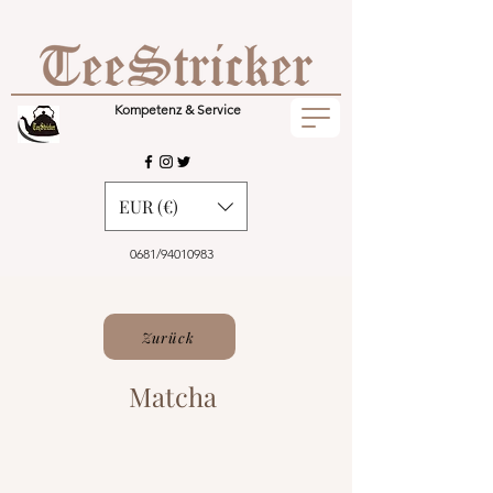
Kompetenz & Service
EUR (€)
0681/94010983
Zurück
Matcha