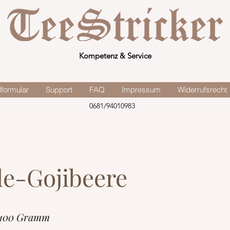
Kompetenz & Service
lformular
Support
FAQ
Impressum
Widerrufsrecht
0681/94010983
le-Gojibeere
 100 Gramm