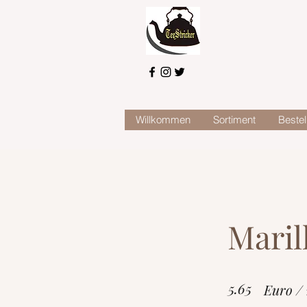
Willkommen
Sortiment
Bestel
Maril
5.65
Euro /