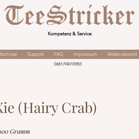
Kompetenz & Service
lformular
Support
FAQ
Impressum
Widerrufsrecht
0681/94010983
ie (Hairy Crab)
 100 Gramm