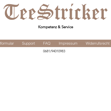
Kompetenz & Service
lformular
Support
FAQ
Impressum
Widerrufsrecht
0681/94010983