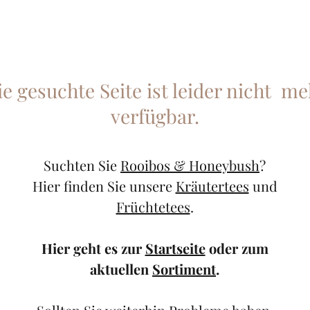
ie gesuchte Seite ist leider nicht me
verfügbar.
Suchten Sie
Rooibos & Honeybush
?
Hier finden Sie unsere
Kräutertees
und
Früchtetees
.
Hier geht es zur
Startseite
oder zum
aktuellen
Sortiment
.