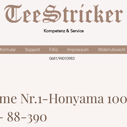
Kompetenz & Service
lformular
Support
FAQ
Impressum
Widerrufsrecht
0681/94010983
me Nr.1-Honyama 100
 - 88-390