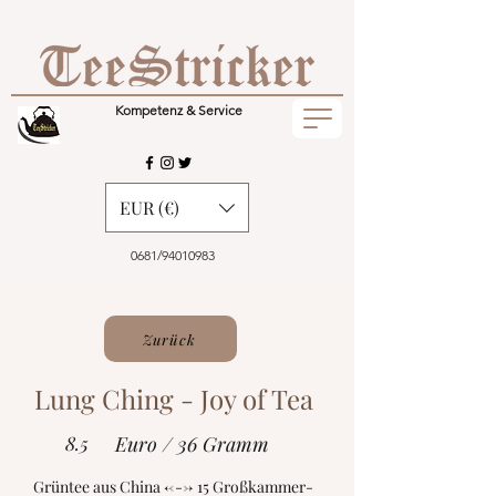
Kompetenz & Service
EUR (€)
0681/94010983
Zurück
Lung Ching - Joy of Tea
8.5
Euro / 36 Gramm
Grüntee aus China <---> 15 Großkammer-