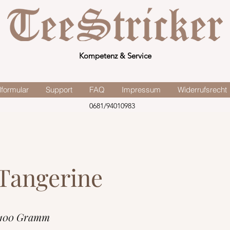
Kompetenz & Service
lformular
Support
FAQ
Impressum
Widerrufsrecht
0681/94010983
Tangerine
 100 Gramm