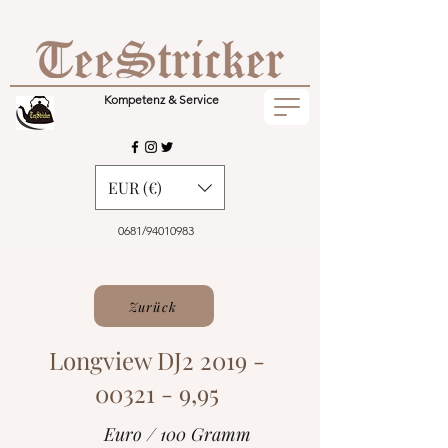
Kompetenz & Service
EUR (€)
0681/94010983
Zurück
Longview DJ2
2019 -
00321 - 9
,95
Euro / 100 Gramm