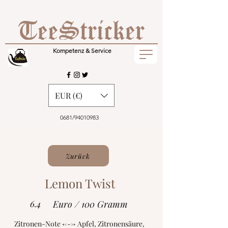
Kompetenz & Service
EUR (€)
0681/94010983
Zurück
Lemon Twist
6.4
Euro / 100 Gramm
Zitronen-Note <---> Apfel, Zitronensäure,