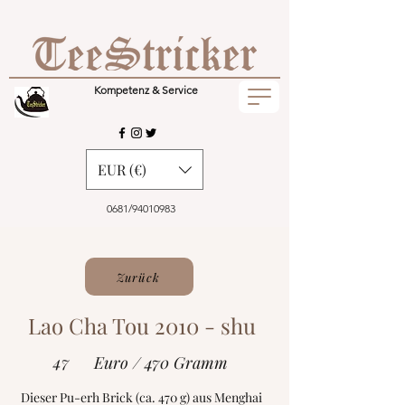
Kompetenz & Service
EUR (€)
0681/94010983
Zurück
Lao Cha Tou 2010 - shu
47
Euro / 470 Gramm
Dieser Pu-erh Brick (ca. 470 g) aus Menghai