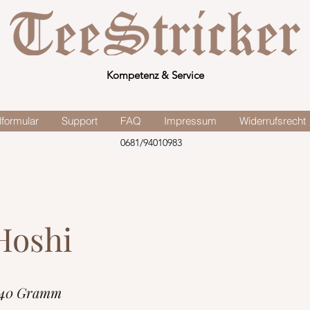
Kompetenz & Service
lformular
Support
FAQ
Impressum
Widerrufsrecht
0681/94010983
Hoshi
 40 Gramm