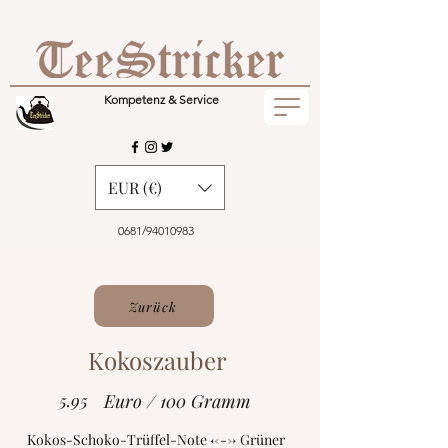
Kompetenz & Service
EUR (€)
0681/94010983
Zurück
Kokoszauber
5.95
Euro / 100 Gramm
Kokos-Schoko-Trüffel-Note <---> Grüner