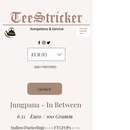
Kompetenz & Service
EUR (€)
0681/94010983
Zurück
Jungpana - In Between
6.35
Euro / 100 Gramm
Indien (Darjeeling) <---> FTGFOP1 <--->