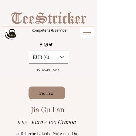
Kompetenz & Service
EUR (€)
0681/94010983
Zurück
Jia Gu Lan
9.95
Euro / 100 Gramm
süß-herbe Lakritz-Note <---> Die