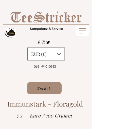
Kompetenz & Service
EUR (€)
0681/94010983
Zurück
Immunstark - Floragold
7.5
Euro / 100 Gramm