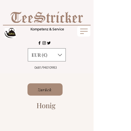
Kompetenz & Service
EUR (€)
0681/94010983
Zurück
Honig