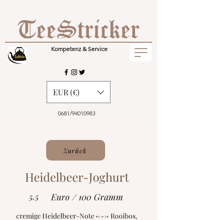
Kompetenz & Service
EUR (€)
0681/94010983
Zurück
Heidelbeer-Joghurt
5.5
Euro / 100 Gramm
cremige Heidelbeer-Note <---> Rooibos,