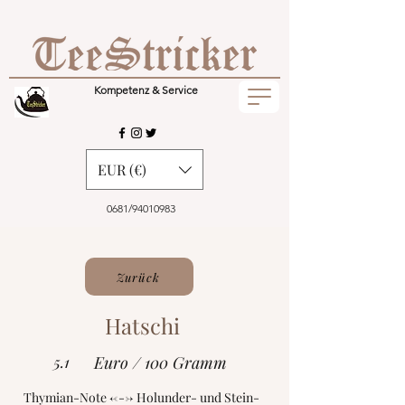
Kompetenz & Service
EUR (€)
0681/94010983
Zurück
Hatschi
5.1
Euro / 100 Gramm
Thymian-Note <---> Holunder- und Stein-