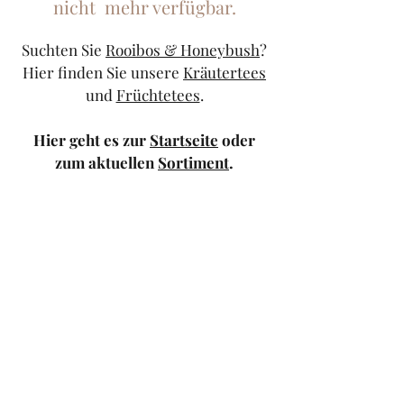
nicht mehr verfügbar.
Suchten Sie
Rooibos & Honeybush
?
Hier finden Sie unsere
Kräutertees
und
Früchtetees
.
Hier geht es zur
Startseite
oder
zum aktuellen
Sortiment
.
Sollten Sie weiterhin Probleme
haben, kontaktieren Sie uns doch
bitte über unser
Kontaktformular
oder schicken Sie uns eine
Mail
.
TeeStricker
teestricker@googlemail.com
—
0681/94010983
Trierer Str.1 66111
Saarbrücken — Europa-