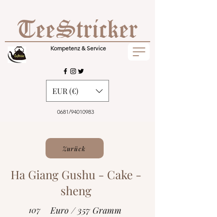
Kompetenz & Service
EUR (€)
0681/94010983
Zurück
Ha Giang Gushu - Cake -
sheng
107
Euro / 357 Gramm