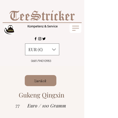
Kompetenz & Service
EUR (€)
0681/94010983
Zurück
Gukeng Qingxin
77
Euro / 100 Gramm