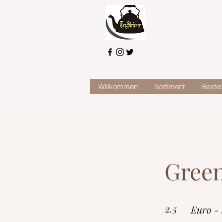
Willkommen
Sortiment
Bestel
Gree
2.5
Euro -