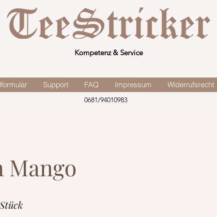
Kompetenz & Service
lformular
Support
FAQ
Impressum
Widerrufsrecht
0681/94010983
n Mango
 Stück