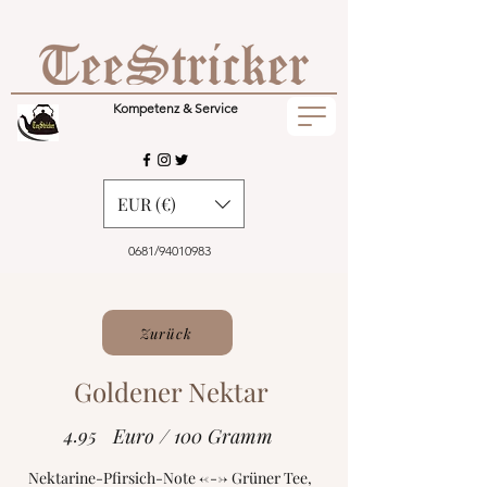
Kompetenz & Service
EUR (€)
0681/94010983
Zurück
Goldener Nektar
4.95
Euro / 100 Gramm
Nektarine-Pfirsich-Note <---> Grüner Tee,