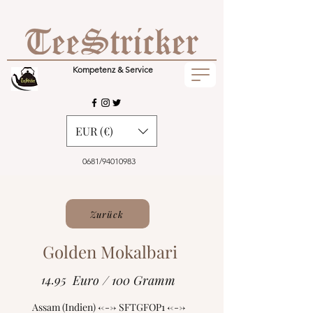
Kompetenz & Service
EUR (€)
0681/94010983
Zurück
Golden Mokalbari
14.95
Euro / 100 Gramm
Assam (Indien) <---> SFTGFOP1 <--->