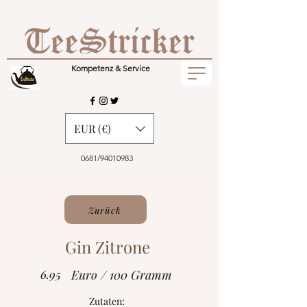
Kompetenz & Service
EUR (€)
0681/94010983
Zurück
Gin Zitrone
6.95
Euro / 100 Gramm
Zutaten: