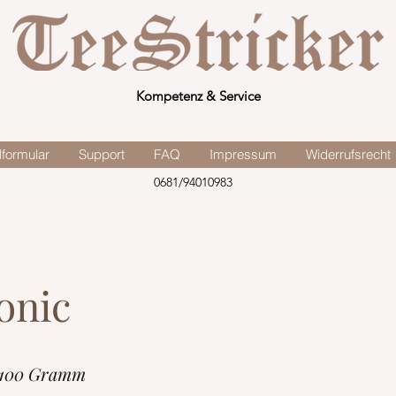
Kompetenz & Service
lformular
Support
FAQ
Impressum
Widerrufsrecht
0681/94010983
onic
 100 Gramm