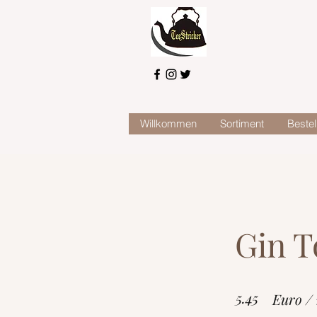
Willkommen
Sortiment
Bestel
Gin T
5.45
Euro /