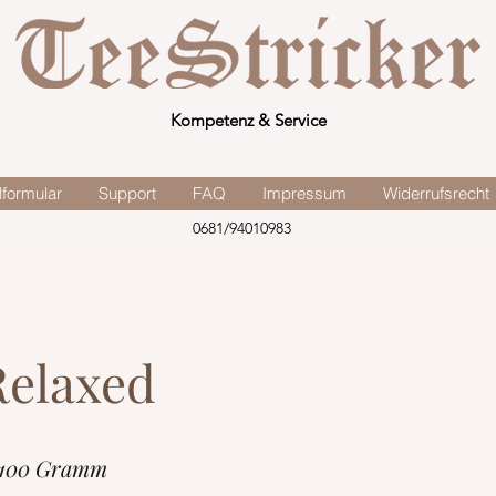
Kompetenz & Service
lformular
Support
FAQ
Impressum
Widerrufsrecht
0681/94010983
Relaxed
 100 Gramm